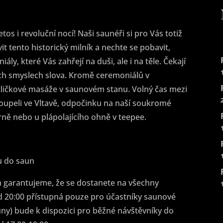
tos i revoluční nocí! Naši saunéři si pro Vás totiž
vit tento historický milník a nechte se pobavit,
y, které Vás zahřejí na duši, ale i na těle. Čekají
ch smyslech slova. Kromě ceremoniálů v
ličkové masáže v saunovém stanu. Volný čas mezi
oupeli ve Vltavě, odpočinku na naší soukromé
rně nebo u plápolajícího ohně v teepee.
u do saun
 garantujeme, že se dostanete na všechny
 20:00 přístupná pouze pro účastníky saunové
uny) bude k dispozici pro běžné návštěvníky do