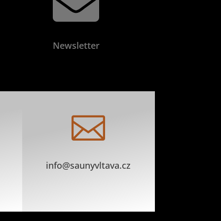

Newsletter

info@saunyvltava.cz