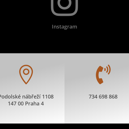

Instagram


Podolské nábřeží 1108
734 698 868
147 00 Praha 4