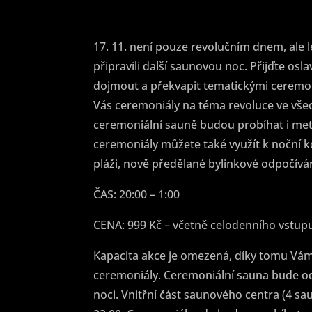
17. 11. není pouze revolučním dnem, ale le
připravili další saunovou noc. Přijďte osla
dojmout a překvapit tematickými ceremoniál
Vás ceremoniály na téma revoluce ve vše
ceremoniální sauně budou probíhat i met
ceremoniály můžete také využít k noční k
pláži, nově předělané bylinkové odpočívá
ČAS: 20:00 – 1:00
CENA: 999 Kč – včetně celodenního vstup
Kapacita akce je omezená, díky tomu Vám
ceremoniály. Ceremoniální sauna bude od
noci. Vnitřní část saunového centra (4 sa