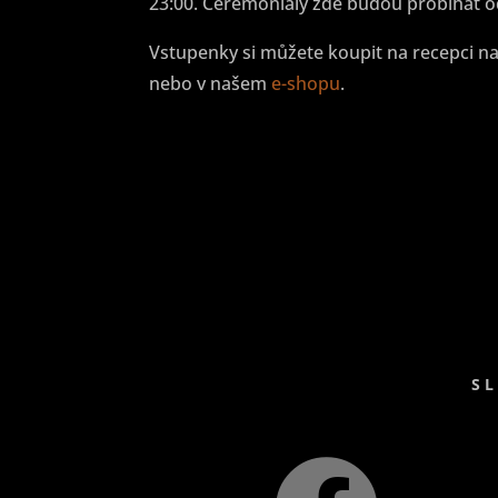
23:00. Ceremoniály zde budou probíhat od
Vstupenky si můžete koupit na recepci n
nebo v našem
e-shopu
.
SL