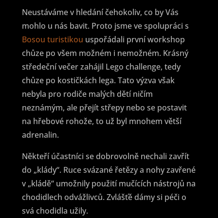
Neustáváme v hledání čehokoliv, co by Vás
mohlo u nás bavit. Proto jsme ve spolupráci s
Bosou turistikou
uspořádali první workshop
chůze po všem možném i nemožném. Krásný
středeční večer zahájil Lego challenge, tedy
chůze po kostičkách lega. Tato výzva však
nebyla pro rodiče malých dětí ničím
neznámým, ale přejít střepy nebo se postavit
na hřebové rohože, to už byl mnohem větší
adrenalin.
Někteří účastníci se dobrovolně nechali zavřít
do „klády“. Ruce svázané řetězy a nohy zavřené
v „kládě“ umožnily použití mučících nástrojů na
chodidlech odvážlivců. Zvlášťě dámy si péči o
svá chodidla užily.